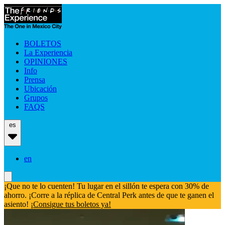
BOLETOS
La Experiencia
OPINIONES
Info
Prensa
Ubicación
Grupos
FAQS
es
en
¡Que no te lo cuenten! Tu lugar en el sillón te espera con 30% de
ahorro. ¡Corre a la réplica de Central Perk antes de que te ganen el
asiento!
¡Consigue tus boletos ya!